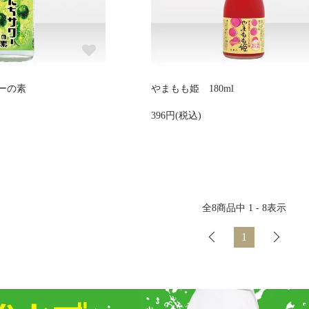
ーの素
やまもも姫 180ml
396円(税込)
全
8
商品中
1 - 8
表示
1