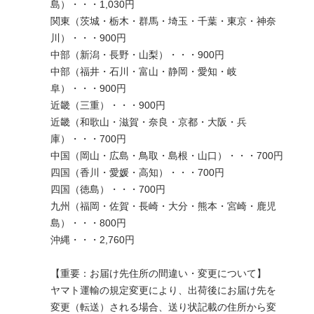
島）・・・1,030円
関東（茨城・栃木・群馬・埼玉・千葉・東京・神奈
川）・・・900円
中部（新潟・長野・山梨）・・・900円
中部（福井・石川・富山・静岡・愛知・岐
阜）・・・900円
近畿（三重）・・・900円
近畿（和歌山・滋賀・奈良・京都・大阪・兵
庫）・・・700円
中国（岡山・広島・鳥取・島根・山口）・・・700円
四国（香川・愛媛・高知）・・・700円
四国（徳島）・・・700円
九州（福岡・佐賀・長崎・大分・熊本・宮崎・鹿児
島）・・・800円
沖縄・・・2,760円
【重要：お届け先住所の間違い・変更について】
ヤマト運輸の規定変更により、出荷後にお届け先を
変更（転送）される場合、送り状記載の住所から変