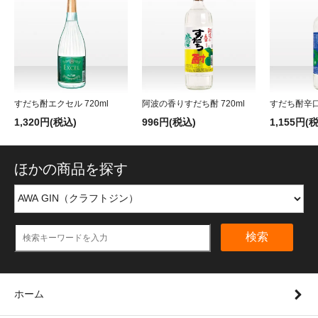
すだち酎エクセル 720ml
阿波の香りすだち酎 720ml
すだち酎辛口 
1,320円(税込)
996円(税込)
1,155円(
ほかの商品を探す
検索
ホーム